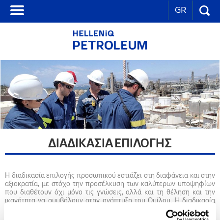
GR
ΔΙΑΔΙΚΑΣΙΑ ΕΠΙΛΟΓΗΣ
Η διαδικασία επιλογής προσωπικού εστιάζει στη διαφάνεια και στην
αξιοκρατία, με στόχο την προσέλκυση των καλύτερων υποψηφίων
που διαθέτουν όχι μόνο τις γνώσεις, αλλά και τη θέληση και την
ικανότητα να συμβάλουν στην ανάπτυξη του Ομίλου. Η διαδικασία
περιλαμβάνει: